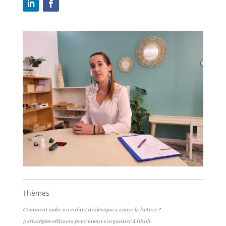
Thèmes
Comment aider un enfant
dyslexique
à aimer la lecture
?
5
stratégies
efficaces
pour
mieux
s’organiser
à
l’école